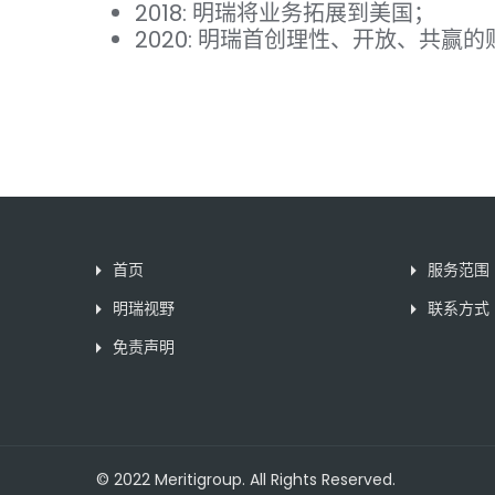
2018: 明瑞将业务拓展到美国；
2020: 明瑞首创理性、开放、共赢
首页
服务范围
明瑞视野
联系方式
免责声明
© 2022 Meritigroup. All Rights Reserved.