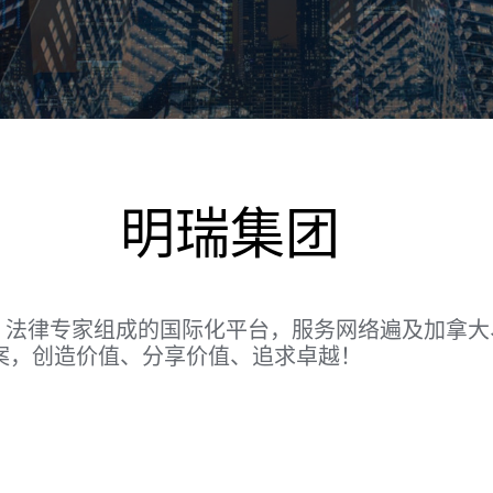
明瑞集团
、会计、法律专家组成的国际化平台，服务网络遍及加拿
案，创造价值、分享价值、追求卓越！
；