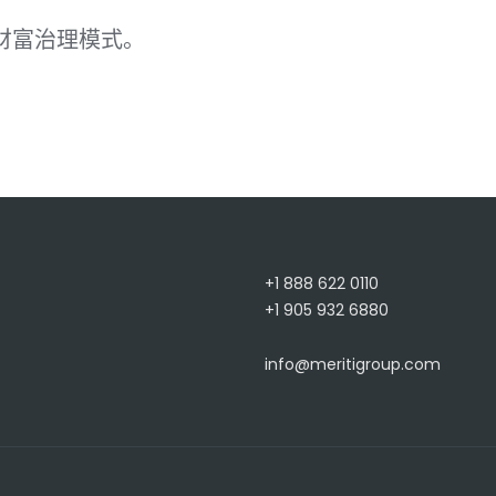
的财富治理模式。
+1 888 622 0110
+1 905 932 6880
info@meritigroup.com